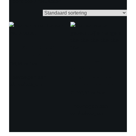
Toont alle 2 resultaten
Hier komt de titel
van het product
Zie hier wat er
€
99,99
gebeurt bij en
langere titel titel
Toevoegen aan
titel titel titel titel
winkelwagen
€
1.999,99
Toevoegen aan
winkelwagen