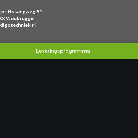
ens Hosangweg 51
 KX Woubrugge
digotechniek.nl
Leveringsprogramma